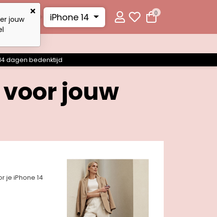
0
iPhone 14
ier jouw
el
14 dagen bedenktijd
 voor jouw
or je iPhone 14