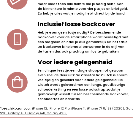
maar biedt toch alle ruimte die je nodig hebt. Aan
de binnenkant is ruimte voor vier pasjes en briefgeld.
Zo heb je alles wat je nodig hebt direct bij de hand.
Inclusief losse backcover
Heb je even geen tasje nodig? De beschermende
backcover voor de smartphone wordt bevestigd met
een magneet en haal je dus gemakkelijk uit het tasje.
De backcover is helemaal ontworpen in de stijl van
de tas en dus ook prachtig om los te gebruiken.
Voor iedere gelegenheid
Een chique feestje, een dagje shoppen of gewoon
even snel de deur uit? De Casetastic Clutch is enorm
veelzijdig en geschikt voor iedere gelegenheid! De
Clutch wordt geleverd met een lange, goudkleurige
schouderketting en een losse polsstrap zodat je
gemakkelijk wisselt tussen beschermende backcover,
schoudertas en handtas.
*beschikbaar voor:
iPhone 12,
iPhone 12 Pro,
iPhone 11,
iPhone 7/
8/
SE (2020),
Gal
S20,
Galaxy A51,
Galaxy A41,
Galaxy A21S,