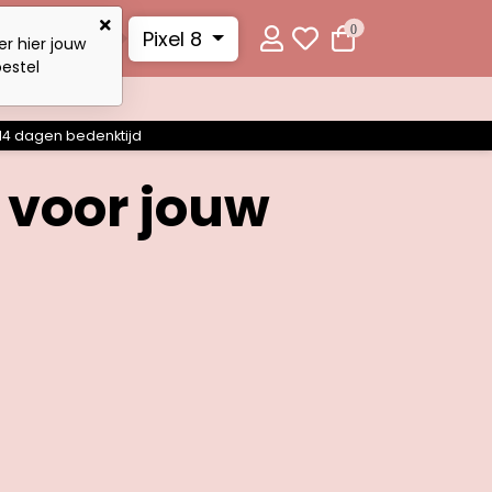
0
Pixel 8
er hier jouw
oestel
14 dagen bedenktijd
 voor jouw