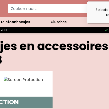
Selecte
t
Telefoonhoesjes
Clutches
Accessoires
 & BE
jes en accessoires
8
CTION