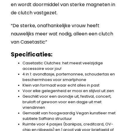
en wordt doormiddel van sterke magneten in
de clutch vastgezet.
“De sterke, onafhankelijke vrouw heeft
nauwelijks meer wat nodig, alleen een clutch
van Casetastic”
Specificaties:
Casetastic Clutches: het meest veelzijdige
accessoire voor jou!
4 in 1: avondtasje, portemonnee, schoudertas en
beschermhoes voor smartphone
Klein van formaat waar echt alles in past
Voor elke gelegenheid er mooi en stijlvol uit zien
Geschikt voor een avondje uit, festival, concert,
bruiloft of gewoon voor een dagje uit met
vriendinnen
Gemaakt van hoogwaardig Vegan kunstleer met
subtiele Saffiano structuur
Ruimte voor 4 pasjes (bankpas, creditcard, OV-
chip en rijbewijs) en 1 groot vak voor briefgeld of