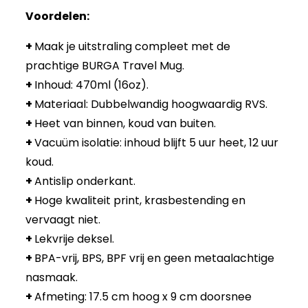
Voordelen:
+
Maak je uitstraling compleet met de
prachtige BURGA Travel Mug.
+
Inhoud: 470ml (16oz).
+
Materiaal: Dubbelwandig hoogwaardig RVS.
+
Heet van binnen, koud van buiten.
+
Vacuüm isolatie: inhoud blijft 5 uur heet, 12 uur
koud.
+
Antislip onderkant.
+
Hoge kwaliteit print, krasbestending en
vervaagt niet.
+
Lekvrije deksel.
+
BPA-vrij, BPS, BPF vrij en geen metaalachtige
nasmaak.
+
Afmeting: 17.5 cm hoog x 9 cm doorsnee