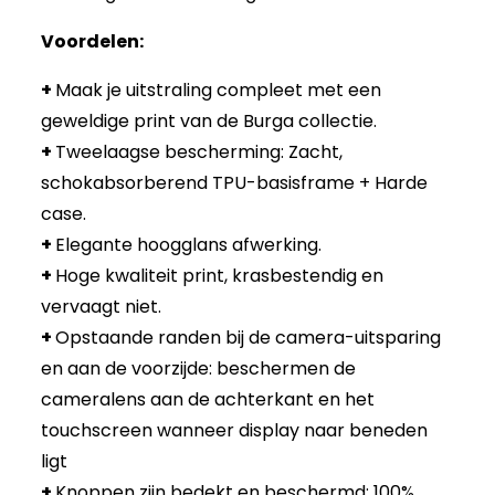
Voordelen:
+
Maak je uitstraling compleet met een
geweldige print van de Burga collectie.
+
Tweelaagse bescherming: Zacht,
schokabsorberend TPU-basisframe + Harde
case.
+
Elegante hoogglans afwerking.
+
Hoge kwaliteit print, krasbestendig en
vervaagt niet.
+
Opstaande randen bij de camera-uitsparing
en aan de voorzijde: beschermen de
cameralens aan de achterkant en het
touchscreen wanneer display naar beneden
ligt
+
Knoppen zijn bedekt en beschermd: 100%