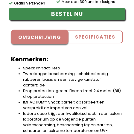
Meer dan 300 unieke designs
Gratis Verzenden
BESTEL NU
SPECIFICATIES
OMSCHRIJVING
Kenmerken:
Speck Impact Hero
Tweelaagse bescherming: schokbestendig
rubberen basis en een stevige kunststof
achterzijde
Drop protection: gecertificeerd met 2.4 meter (8ft)
drop protection
IMPACTIUM™ Shock barrier: absorbeert en
verspreidt de impact van een val
Iedere case krijgt een kwaliteitscheck in een extern
laboratorium op de volgende punten:
valbescherming, bescherming tegen barsten,
scheuren en extreme temperaturen en UV-