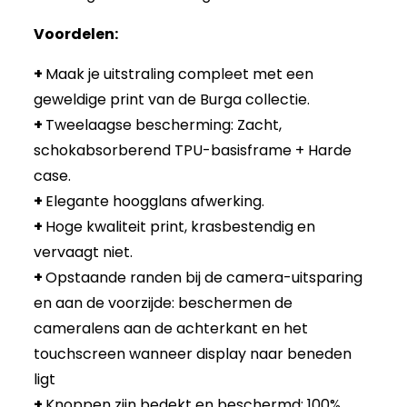
Voordelen:
+
Maak je uitstraling compleet met een
geweldige print van de Burga collectie.
+
Tweelaagse bescherming: Zacht,
schokabsorberend TPU-basisframe + Harde
case.
+
Elegante hoogglans afwerking.
+
Hoge kwaliteit print, krasbestendig en
vervaagt niet.
+
Opstaande randen bij de camera-uitsparing
en aan de voorzijde: beschermen de
cameralens aan de achterkant en het
touchscreen wanneer display naar beneden
ligt
+
Knoppen zijn bedekt en beschermd: 100%