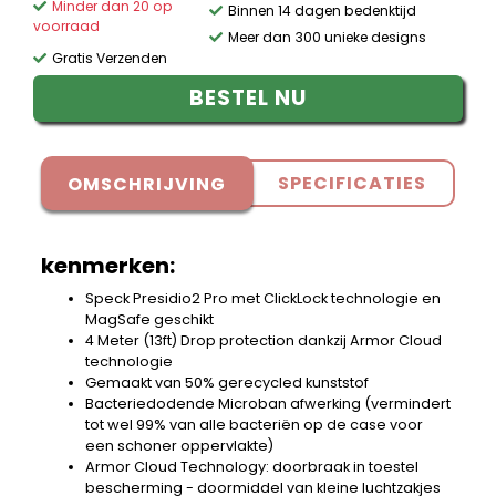
Minder dan 20 op
Binnen 14 dagen bedenktijd
voorraad
Meer dan 300 unieke designs
Gratis Verzenden
BESTEL NU
SPECIFICATIES
OMSCHRIJVING
kenmerken:
Speck Presidio2 Pro met ClickLock technologie en
MagSafe geschikt
4 Meter (13ft) Drop protection dankzij Armor Cloud
technologie
Gemaakt van 50% gerecycled kunststof
Bacteriedodende Microban afwerking (vermindert
tot wel 99% van alle bacteriën op de case voor
een schoner oppervlakte)
Armor Cloud Technology: doorbraak in toestel
bescherming - doormiddel van kleine luchtzakjes