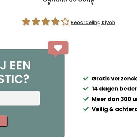
Beoordeling Kiyoh
J EEN
STIC?
Gratis verzende
14 dagen beden
Meer dan 300 u
Veilig & achter