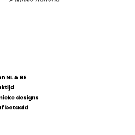
n NL & BE
ktijd
nieke designs
af betaald