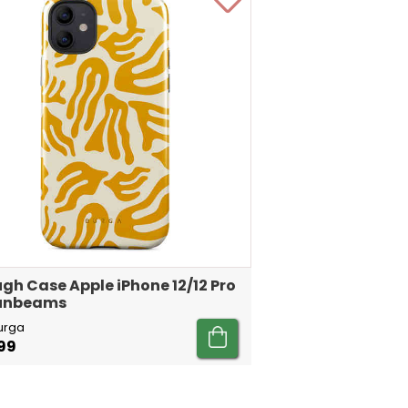
gh Case Apple iPhone 12/12 Pro
Sunbeams
urga
99