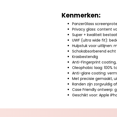
Kenmerken:
PanzerGlass screenprote
Privacy glass: content v
Super + kwaliteit besta
UWF (ultra wide fit): bed
Hulpstuk voor uitlijnen:
Schokabsorberend echt 
Krasbestendig
Anti-Fingerprint coating
Oleophobic laag: 100% t
Anti-glare coating: verm
Met precisie gemaakt, u
Randen zijn zorgvuldig a
Case Friendly ontwerp: 
Geschikt voor: Apple iPh