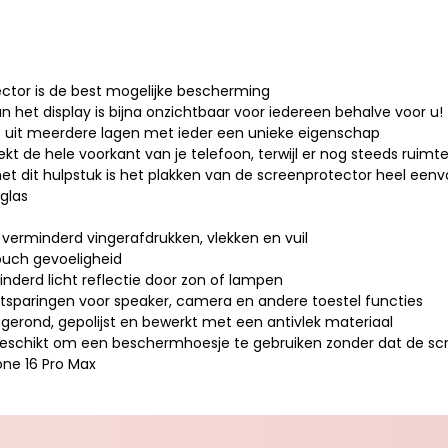
ctor is de best mogelijke bescherming
an het display is bijna onzichtbaar voor iedereen behalve voor u!
at uit meerdere lagen met ieder een unieke eigenschap
ekt de hele voorkant van je telefoon, terwijl er nog steeds ruimt
 met dit hulpstuk is het plakken van de screenprotector heel een
glas
, verminderd vingerafdrukken, vlekken en vuil
ouch gevoeligheid
inderd licht reflectie door zon of lampen
itsparingen voor speaker, camera en andere toestel functies
fgerond, gepolijst en bewerkt met een antivlek materiaal
geschikt om een beschermhoesje te gebruiken zonder dat de scr
one 16 Pro Max