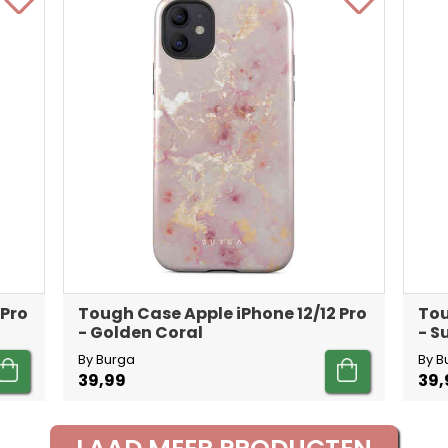
 Pro
Tough Case Apple iPhone 12/12 Pro
Tou
- Golden Coral
- 
By Burga
By B
39,99
39,