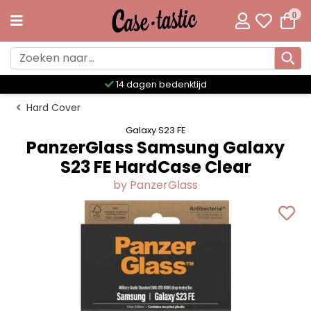
0
14 dagen bedenktijd
Hard Cover
Galaxy S23 FE
PanzerGlass Samsung Galaxy
S23 FE HardCase Clear
by PanzerGlass