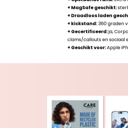
+ MagSafe geschikt:
ster
+ Draadloos laden gesch
+ kickstand:
360 graden ve
+ Gecertificeerd:
ja, Corp
clams/callouts en sociaal en
+ Geschikt voor:
Apple iPh