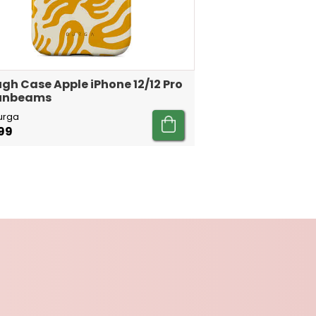
gh Case Apple iPhone 12/12 Pro
Sunbeams
urga
99