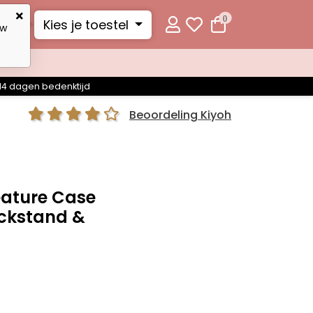
0
Kies je toestel
uw
14 dagen bedenktijd
Beoordeling Kiyoh
eature Case
ickstand &