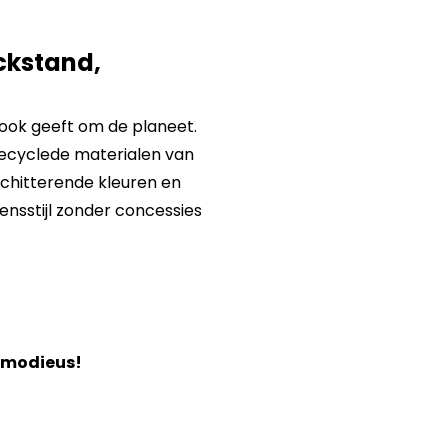
ckstand,
 ook geeft om de planeet.
recyclede materialen van
schitterende kleuren en
ensstijl zonder concessies
 modieus!