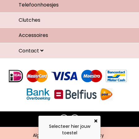
Telefoonhoesjes
Clutches
Accessoires
Contact
Selecteer hier jouw
toestel
Algemene voorwaarden
Privacy