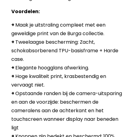
Voordelen:
+
Maak je uitstraling compleet met een
geweldige print van de Burga collectie.
+
Tweelaagse bescherming: Zacht,
schokabsorberend TPU-basisframe + Harde
case.
+
Elegante hoogglans afwerking.
+
Hoge kwaliteit print, krasbestendig en
vervaagt niet.
+
Opstaande randen bij de camera-uitsparing
en aan de voorzijde: beschermen de
cameralens aan de achterkant en het
touchscreen wanneer display naar beneden
ligt
+
Knoppen zijn bedekt en beschermd: 100%