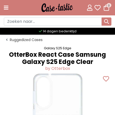
0
jd
Meer dan 300 unieke desig
Ruggedized Cases
Galaxy S25 Edge
OtterBox React Case Samsung
Galaxy S25 Edge Clear
by Otterbox