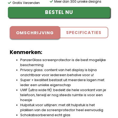
Meer dan 300 unieke designs
Gratis Verzenden
BESTEL NU
SPECIFICATIES
OMSCHRIJVING
Kenmerken:
PanzerGlass screenprotector is de best mogelijke
bescherming
Privacy glass: content van het display is bijna
onzichtbaar voor iedereen behalve voor u!
Super + kwaliteit bestaat uit meerdere lagen met
ieder een unieke eigenschap
UWF (ultra wide fit): bedekt de hele voorkant van je
telefoon, terwijl er nog steeds ruimte is voor een
hoesje
Hulpstuk voor uitlijnen: met dit hulpstuk is het
plakken van de screenprotector heel eenvoudig
Schokabsorberend echt glas