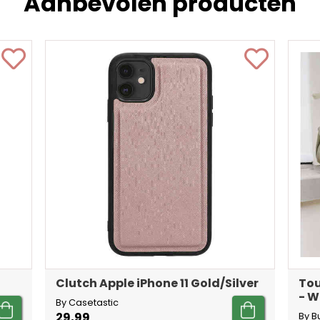
Aanbevolen producten
Clutch Apple iPhone 11 Gold/Silver
Tou
- W
By Casetastic
29,99
By B