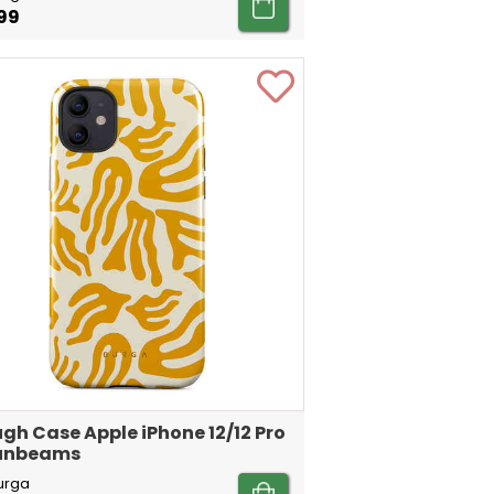
99
gh Case Apple iPhone 12/12 Pro
Sunbeams
urga