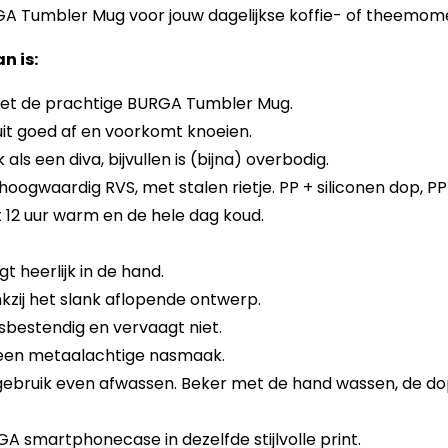
RGA Tumbler Mug voor jouw dagelijkse koffie- of theemom
n is:
et de prachtige BURGA Tumbler Mug.
luit goed af en voorkomt knoeien.
k als een diva, bijvullen is (bijna) overbodig.
oogwaardig RVS, met stalen rietje. PP + siliconen dop, P
t 12 uur warm en de hele dag koud.
t heerlijk in de hand.
kzij het slank aflopende ontwerp.
asbestendig en vervaagt niet.
 Geen metaalachtige nasmaak.
gebruik even afwassen. Beker met de hand wassen, de do
smartphonecase in dezelfde stijlvolle print.