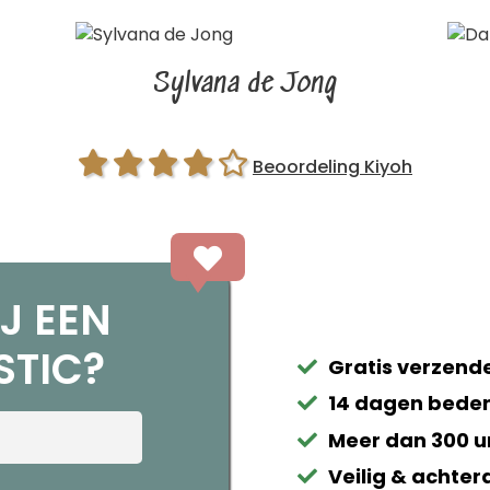
Sylvana de Jong
Beoordeling Kiyoh
J EEN
STIC?
Gratis verzende
14 dagen beden
Meer dan 300 u
Veilig & achter