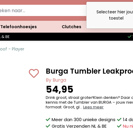
Selecteer hier jo
toestel
Telefoonhoesjes
Clutches
Accessoires
 & BE
oof - Player
Burga Tumbler Leakproo
By Burga
54,95
Drink groot, straal groter!Klein denken? Daar
kennis met de Tumbler van BURGA – jouw nieu
formaat. Groot, gl...
Lees meer
Meer dan 300 unieke designs
14 d
Gratis Verzenden NL & BE
Nu n