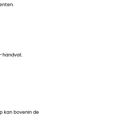
enten.
P-handvat.
p kan bovenin de