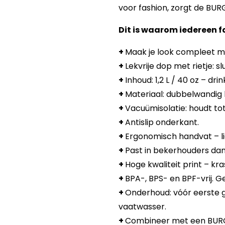
voor fashion, zorgt de BU
Dit is waarom iedereen fa
+
Maak je look compleet m
+
Lekvrije dop met rietje: s
+
Inhoud: 1,2 L / 40 oz – drin
+
Materiaal: dubbelwandig h
+
Vacuümisolatie: houdt to
+
Antislip onderkant.
+
Ergonomisch handvat – lig
+
Past in bekerhouders dan
+
Hoge kwaliteit print – kr
+
BPA-, BPS- en BPF-vrij.
+
Onderhoud: vóór eerste 
vaatwasser.
+
Combineer met een BURGA 