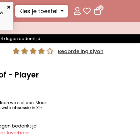
0
Kies je toestel
uw
14 dagen bedenktijd
Beoordeling Kiyoh
f - Player
 doen we niet aan. Maak
wste obsessie in XL-
agen bedenktijd
iet leverbaar