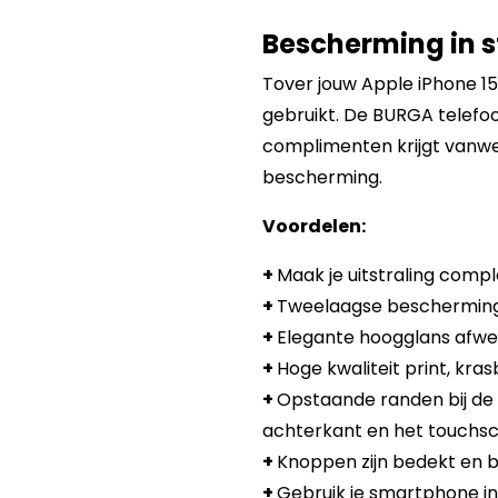
Bescherming in st
Tover jouw Apple iPhone 15
gebruikt. De BURGA telefoon
complimenten krijgt vanwe
bescherming.
Voordelen:
+
Maak je uitstraling compl
+
Tweelaagse bescherming:
+
Elegante hoogglans afwer
+
Hoge kwaliteit print, kra
+
Opstaande randen bij de
achterkant en het touchsc
+
Knoppen zijn bedekt en b
+
Gebruik je smartphone in