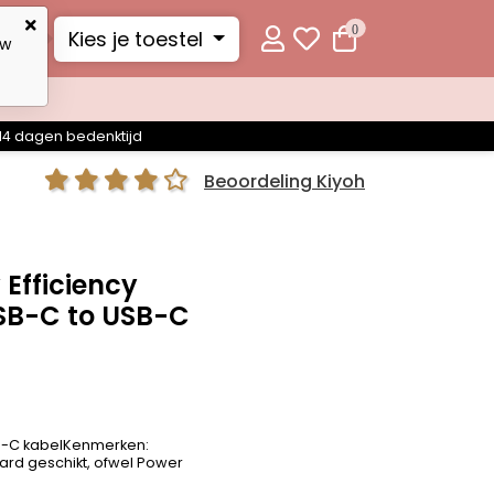
0
Kies je toestel
uw
14 dagen bedenktijd
Beoordeling Kiyoh
Efficiency
SB-C to USB-C
SB-C kabelKenmerken:
ard geschikt, ofwel Power