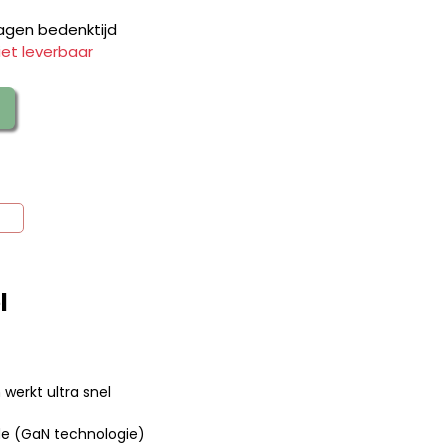
agen bedenktijd
iet leverbaar
l
werkt ultra snel
ide (GaN technologie)