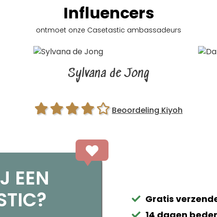
Influencers
ontmoet onze Casetastic
ambassadeurs
Sylvana de Jong
Beoordeling Kiyoh
J EEN
STIC?
Gratis verzende
14 dagen beden