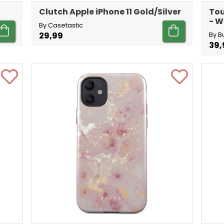
Clutch Apple iPhone 11 Gold/Silver
Tou
- W
By Casetastic
29,99
By B
39,