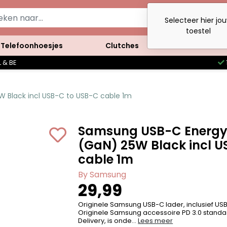
Selecteer hier jo
toestel
Telefoonhoesjes
Clutches
Accessoires
 & BE
 Black incl USB-C to USB-C cable 1m
Samsung USB-C Energy 
(GaN) 25W Black incl U
cable 1m
By Samsung
29,99
Originele Samsung USB-C lader, inclusief U
Originele Samsung accessoire PD 3.0 standa
Delivery, is onde...
Lees meer