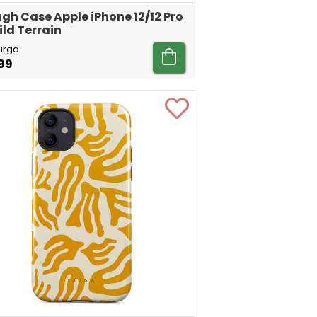
gh Case Apple iPhone 12/12 Pro
ild Terrain
urga
99