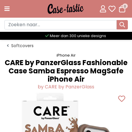
0
Meer dan 300 unieke designs
Softcovers
iPhone Air
CARE by PanzerGlass Fashionable
Case Samba Espresso MagSafe
iPhone Air
by CARE by PanzerGlass