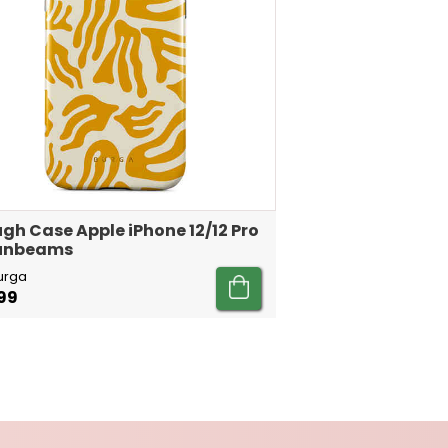
gh Case Apple iPhone 12/12 Pro
Sunbeams
urga
99