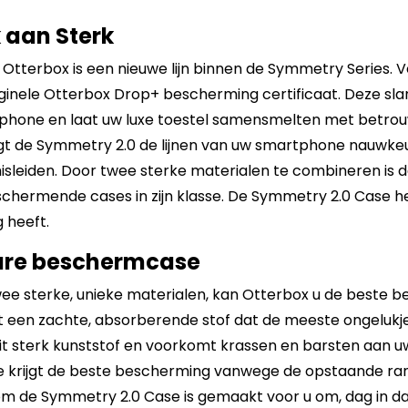
k aan Sterk
tterbox is een nieuwe lijn binnen de Symmetry Series. Ver
ginele Otterbox Drop+ bescherming certificaat. Deze slan
phone en laat uw luxe toestel samensmelten met betrou
olgt de Symmetry 2.0 de lijnen van uw smartphone nauwkeur
isleiden. Door twee sterke materialen te combineren is
hermende cases in zijn klasse. De Symmetry 2.0 Case heeft
 heeft.
are beschermcase
ee sterke, unieke materialen, kan Otterbox u de beste 
et een zachte, absorberende stof dat de meeste ongeluk
uit sterk kunststof en voorkomt krassen en barsten aan uw
 krijgt de beste bescherming vanwege de opstaande ran
 de Symmetry 2.0 Case is gemaakt voor u om, dag in dag 