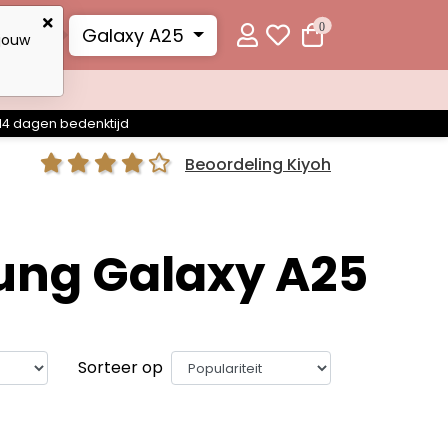
0
Galaxy A25
 jouw
14 dagen bedenktijd
Beoordeling Kiyoh
ung Galaxy A25
Sorteer op