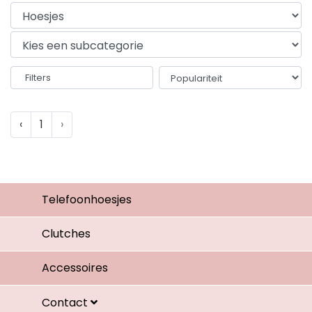
Filters
‹
1
›
Telefoonhoesjes
Clutches
Accessoires
Contact