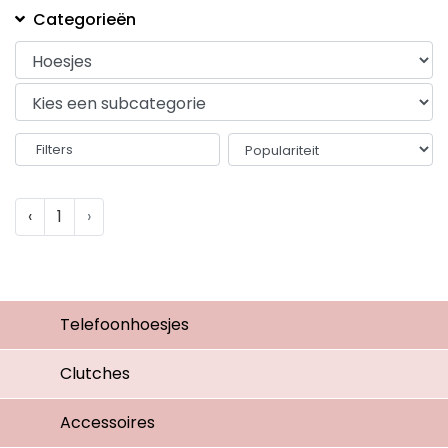
Categorieën
Filters
‹
1
›
Telefoonhoesjes
Clutches
Accessoires