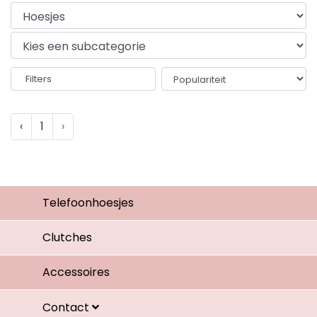
Filters
‹
1
›
Telefoonhoesjes
Clutches
Accessoires
Contact