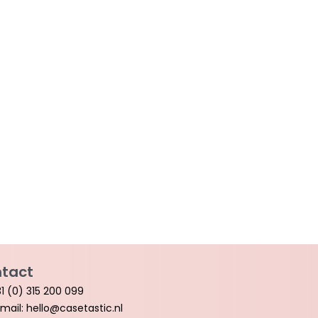
tact
1 (0) 315 200 099
mail: hello@casetastic.nl