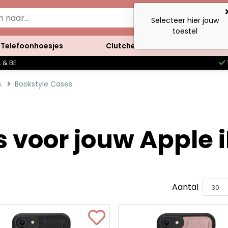
Selecteer hier jouw
toestel
Telefoonhoesjes
Clutches
Accessoires
 & BE
s
Bookstyle Cases
 voor jouw Apple 
Aantal