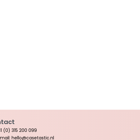
tact
1 (0) 315 200 099
mail: hello@casetastic.nl