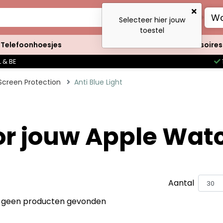
Wa
Selecteer hier jouw
toestel
Telefoonhoesjes
Clutches
Accessoires
 & BE
Screen Protection
Anti Blue Light
oor jouw Apple Wat
Aantal
jn geen producten gevonden