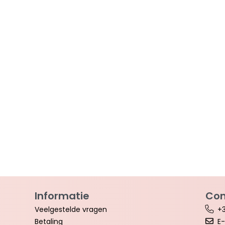
Informatie
Con
Veelgestelde vragen
+3
Betaling
E-