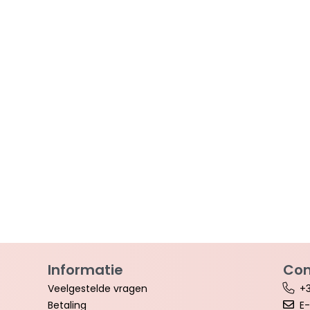
Informatie
Con
Veelgestelde vragen
+3
Betaling
E-