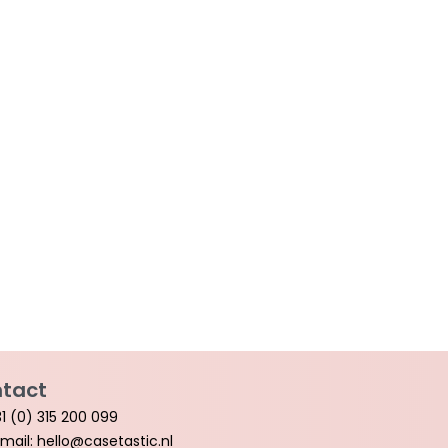
tact
1 (0) 315 200 099
mail: hello@casetastic.nl