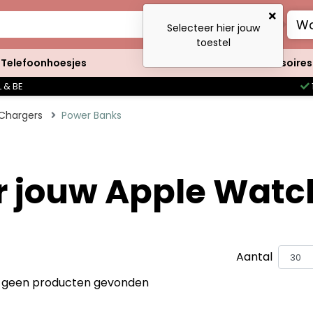
Wa
Selecteer hier jouw
toestel
Telefoonhoesjes
Clutches
Accessoires
 & BE
Chargers
Power Banks
 jouw Apple Watc
Aantal
jn geen producten gevonden