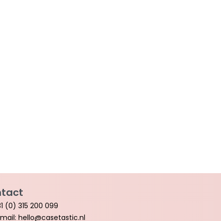
tact
1 (0) 315 200 099
mail: hello@casetastic.nl