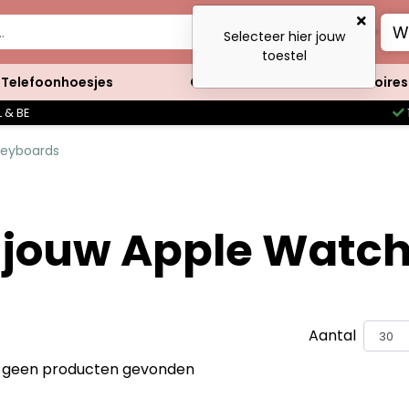
W
Selecteer hier jouw
toestel
Telefoonhoesjes
Clutches
Accessoires
 & BE
Keyboards
 jouw Apple Watch 
Aantal
jn geen producten gevonden