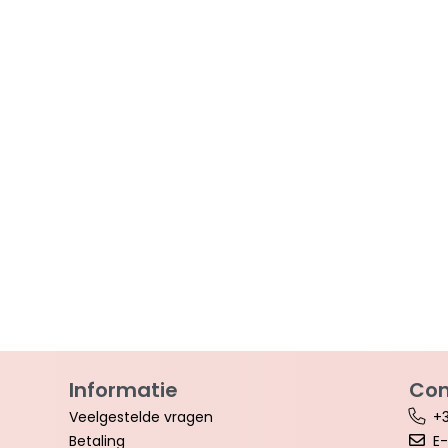
Informatie
Con
Veelgestelde vragen
+3
Betaling
E-