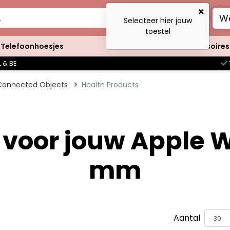
Wa
Selecteer hier jouw
toestel
Telefoonhoesjes
Clutches
Accessoires
 & BE
Connected Objects
Health Products
 voor jouw Apple W
mm
Aantal