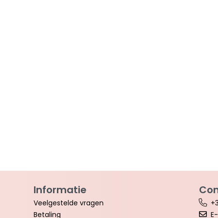
Informatie
Con
Veelgestelde vragen
+3
Betaling
E-