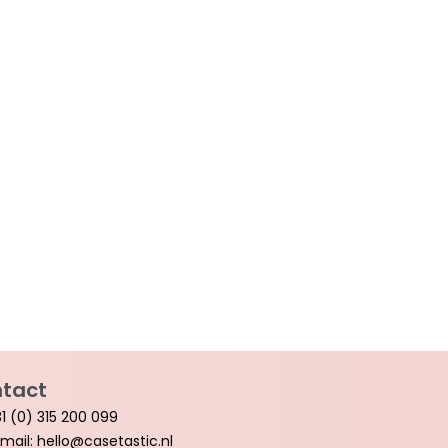
tact
1 (0) 315 200 099
mail: hello@casetastic.nl