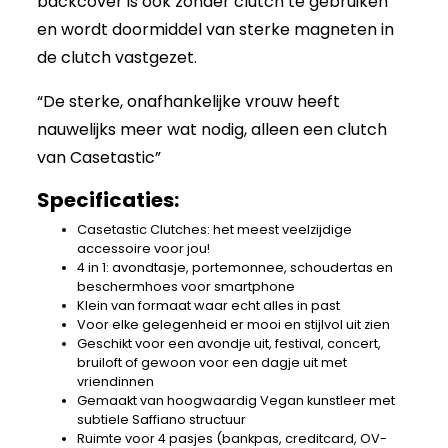
backcover is ook zonder clutch te gebruiken
en wordt doormiddel van sterke magneten in
de clutch vastgezet.
“De sterke, onafhankelijke vrouw heeft
nauwelijks meer wat nodig, alleen een clutch
van Casetastic”
Specificaties:
Casetastic Clutches: het meest veelzijdige
accessoire voor jou!
4 in 1: avondtasje, portemonnee, schoudertas en
beschermhoes voor smartphone
Klein van formaat waar echt alles in past
Voor elke gelegenheid er mooi en stijlvol uit zien
Geschikt voor een avondje uit, festival, concert,
bruiloft of gewoon voor een dagje uit met
vriendinnen
Gemaakt van hoogwaardig Vegan kunstleer met
subtiele Saffiano structuur
Ruimte voor 4 pasjes (bankpas, creditcard, OV-