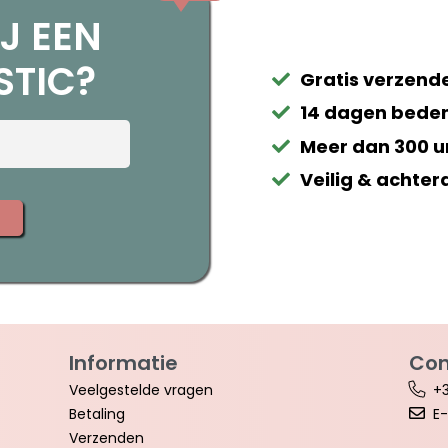
J EEN
STIC?
Gratis verzende
14 dagen beden
Meer dan 300 u
Veilig & achter
Informatie
Con
Veelgestelde vragen
+3
Betaling
E-
Verzenden