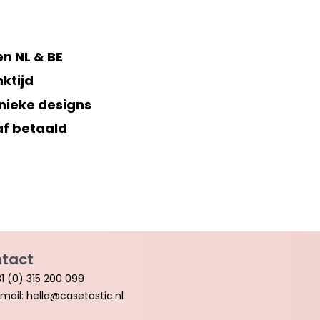
n NL & BE
ktijd
nieke designs
af betaald
tact
1 (0) 315 200 099
mail: hello@casetastic.nl