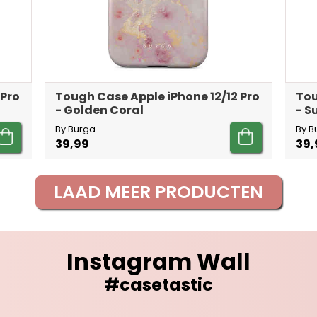
 Pro
Tough Case Apple iPhone 12/12 Pro
Tou
- Golden Coral
- 
By Burga
By B
39,99
39,
LAAD MEER PRODUCTEN
Instagram Wall
#casetastic