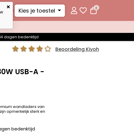
0
Kies je toestel
uw
14 dagen bedenktijd
Beoordeling Kiyoh
 30W USB-A -
remium wandladers van
jn opmerkelijk sterk en
agen bedenktijd