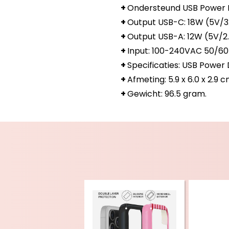
+
Ondersteund USB Power De
+
Output USB-C: 18W (5V/3
+
Output USB-A: 12W (5V/2
+
Input: 100-240VAC 50/60
+
Specificaties: USB Power 
+
Afmeting: 5.9 x 6.0 x 2.9 c
+
Gewicht: 96.5 gram.