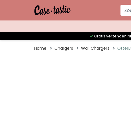
Gratis verzenden NL
Home
Chargers
Wall Chargers
OtterB