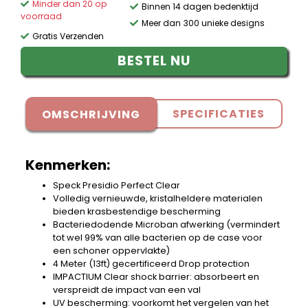
Minder dan 20 op
Binnen 14 dagen bedenktijd
voorraad
Meer dan 300 unieke designs
Gratis Verzenden
BESTEL NU
SPECIFICATIES
OMSCHRIJVING
Kenmerken:
Speck Presidio Perfect Clear
Volledig vernieuwde, kristalheldere materialen
bieden krasbestendige bescherming
Bacteriedodende Microban afwerking (vermindert
tot wel 99% van alle bacterien op de case voor
een schoner oppervlakte)
4 Meter (13ft) gecertificeerd Drop protection
IMPACTIUM Clear shock barrier: absorbeert en
verspreidt de impact van een val
UV bescherming: voorkomt het vergelen van het