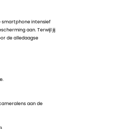
je smartphone intensief
cherming aan. Terwijl jij
or de alledaagse
e.
 cameralens aan de
g.