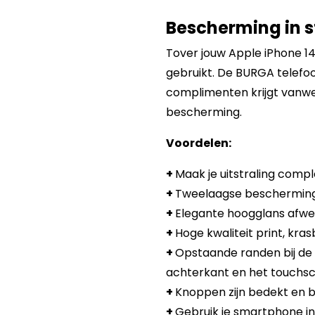
Bescherming in st
Tover jouw Apple iPhone 14
gebruikt. De BURGA telefoon
complimenten krijgt vanwe
bescherming.
Voordelen:
+
Maak je uitstraling compl
+
Tweelaagse bescherming:
+
Elegante hoogglans afwer
+
Hoge kwaliteit print, kra
+
Opstaande randen bij de
achterkant en het touchsc
+
Knoppen zijn bedekt en b
+
Gebruik je smartphone in