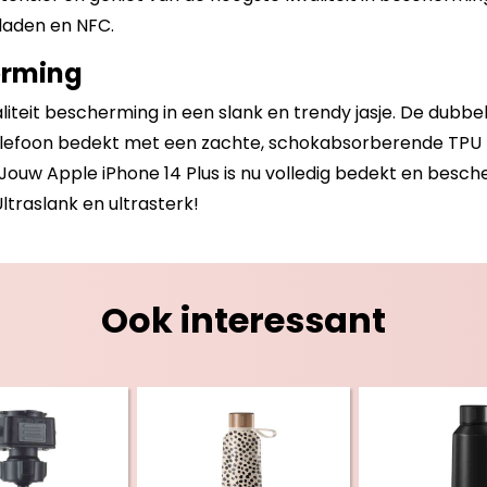
laden en NFC.
erming
iteit bescherming in een slank en trendy jasje. De dubb
telefoon bedekt met een zachte, schokabsorberende TPU ho
ouw Apple iPhone 14 Plus is nu volledig bedekt en besch
ltraslank en ultrasterk!
Ook interessant