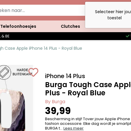
Selecteer hier jo
toestel
Telefoonhoesjes
Clutches
Accessoires
 & BE
h Case Apple iPhone 14 Plus - Royal Blue
iPhone 14 Plus
Burga Tough Case Apple
Plus - Royal Blue
By Burga
39,99
Bescherming in stijl! Tover jouw Apple iPhone
fashion accessoire. Elke dag wordt je smartph
BURGA t...
Lees meer