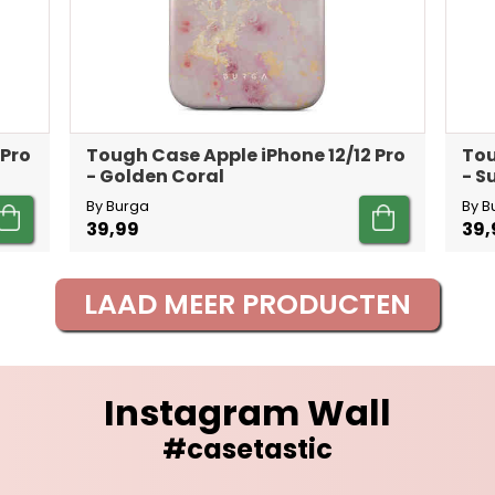
 Pro
Tough Case Apple iPhone 12/12 Pro
Tou
- Golden Coral
- 
By Burga
By B
39,99
39,
LAAD MEER PRODUCTEN
Instagram Wall
#casetastic