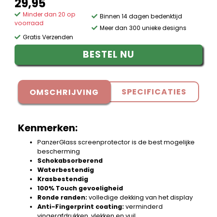
29,95
Minder dan 20 op
Binnen 14 dagen bedenktijd
voorraad
Meer dan 300 unieke designs
Gratis Verzenden
BESTEL NU
SPECIFICATIES
OMSCHRIJVING
Kenmerken:
PanzerGlass screenprotector is de best mogelijke
bescherming
Schokabsorberend
Waterbestendig
Krasbestendig
100% Touch gevoeligheid
Ronde randen:
volledige dekking van het display
Anti-Fingerprint coating:
verminderd
vingerafdrukken, vlekken en vuil