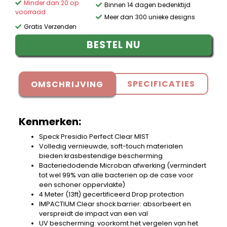
Minder dan 20 op
Binnen 14 dagen bedenktijd
voorraad
Meer dan 300 unieke designs
Gratis Verzenden
BESTEL NU
SPECIFICATIES
OMSCHRIJVING
Kenmerken:
Speck Presidio Perfect Clear MIST
Volledig vernieuwde, soft-touch materialen
bieden krasbestendige bescherming
Bacteriedodende Microban afwerking (vermindert
tot wel 99% van alle bacterien op de case voor
een schoner oppervlakte)
4 Meter (13ft) gecertificeerd Drop protection
IMPACTIUM Clear shock barrier: absorbeert en
verspreidt de impact van een val
UV bescherming: voorkomt het vergelen van het