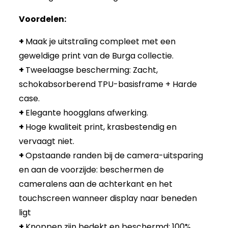
Voordelen:
+
Maak je uitstraling compleet met een
geweldige print van de Burga collectie.
+
Tweelaagse bescherming: Zacht,
schokabsorberend TPU-basisframe + Harde
case.
+
Elegante hoogglans afwerking.
+
Hoge kwaliteit print, krasbestendig en
vervaagt niet.
+
Opstaande randen bij de camera-uitsparing
en aan de voorzijde: beschermen de
cameralens aan de achterkant en het
touchscreen wanneer display naar beneden
ligt
+
Knoppen zijn bedekt en beschermd: 100%