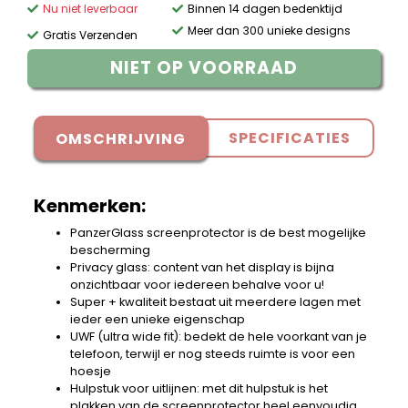
Nu niet leverbaar
Binnen 14 dagen bedenktijd
Meer dan 300 unieke designs
Gratis Verzenden
NIET OP VOORRAAD
SPECIFICATIES
OMSCHRIJVING
Kenmerken:
PanzerGlass screenprotector is de best mogelijke
bescherming
Privacy glass: content van het display is bijna
onzichtbaar voor iedereen behalve voor u!
Super + kwaliteit bestaat uit meerdere lagen met
ieder een unieke eigenschap
UWF (ultra wide fit): bedekt de hele voorkant van je
telefoon, terwijl er nog steeds ruimte is voor een
hoesje
Hulpstuk voor uitlijnen: met dit hulpstuk is het
plakken van de screenprotector heel eenvoudig