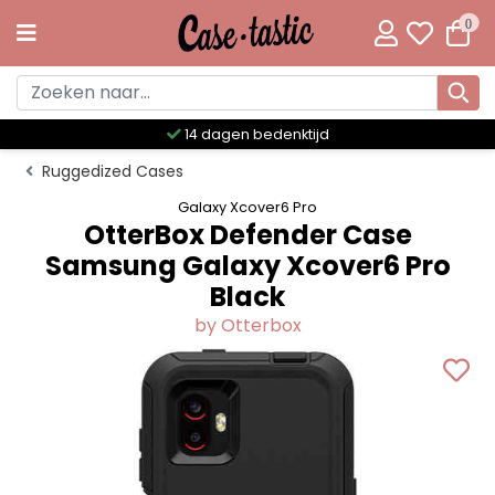
0
Meer dan 300 unieke designs
Ruggedized Cases
Galaxy Xcover6 Pro
OtterBox Defender Case
Samsung Galaxy Xcover6 Pro
Black
by Otterbox