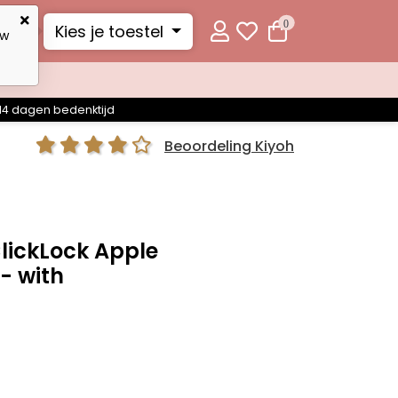
0
Kies je toestel
uw
14 dagen bedenktijd
Beoordeling Kiyoh
ClickLock Apple
- with