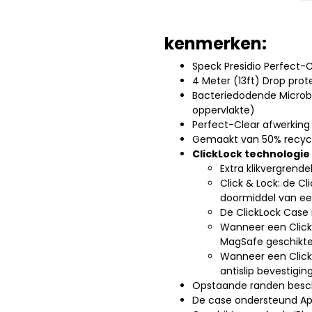
kenmerken:
Speck Presidio Perfect-
4 Meter (13ft) Drop pro
Bacteriedodende Microba
oppervlakte)
Perfect-Clear afwerking 
Gemaakt van 50% recycl
ClickLock technologie 
Extra klikvergrend
Click & Lock: de C
doormiddel van ee
De ClickLock Case 
Wanneer een ClickL
MagSafe geschikte
Wanneer een Click
antislip bevestiging
Opstaande randen besc
De case ondersteund Ap