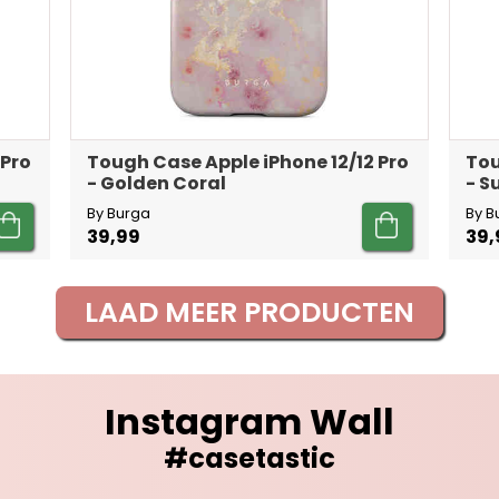
 Pro
Tough Case Apple iPhone 12/12 Pro
Tou
- Golden Coral
- 
By Burga
By B
39,99
39,
LAAD MEER PRODUCTEN
Instagram Wall
#casetastic