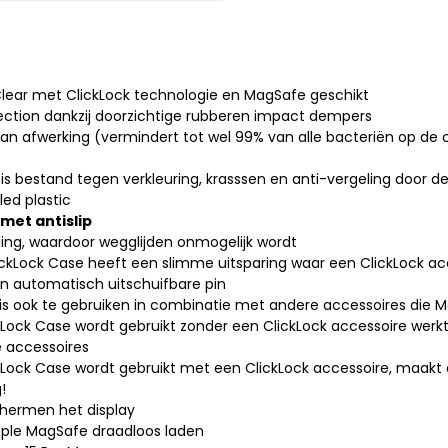
Clear met ClickLock technologie en MagSafe geschikt
tection dankzij doorzichtige rubberen impact dempers
n afwerking (vermindert tot wel 99% van alle bacteriën op de 
is bestand tegen verkleuring, krasssen en anti-vergeling door d
ed plastic
met antislip
eling, waardoor wegglijden onmogelijk wordt
lickLock Case heeft een slimme uitsparing waar een ClickLock ac
n automatisch uitschuifbare pin
is ook te gebruiken in combinatie met andere accessoires die M
ock Case wordt gebruikt zonder een ClickLock accessoire werkt 
 accessoires
Lock Case wordt gebruikt met een ClickLock accessoire, maakt 
!
hermen het display
ple MagSafe draadloos laden