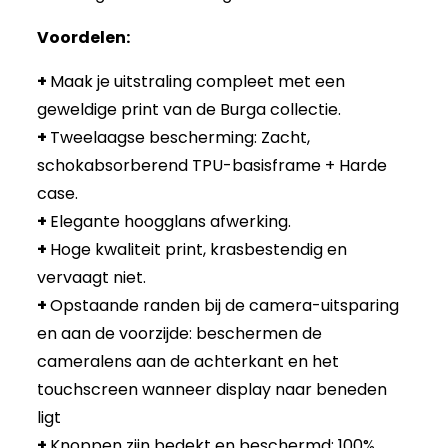
Voordelen:
+
Maak je uitstraling compleet met een
geweldige print van de Burga collectie.
+
Tweelaagse bescherming: Zacht,
schokabsorberend TPU-basisframe + Harde
case.
+
Elegante hoogglans afwerking.
+
Hoge kwaliteit print, krasbestendig en
vervaagt niet.
+
Opstaande randen bij de camera-uitsparing
en aan de voorzijde: beschermen de
cameralens aan de achterkant en het
touchscreen wanneer display naar beneden
ligt
+
Knoppen zijn bedekt en beschermd: 100%