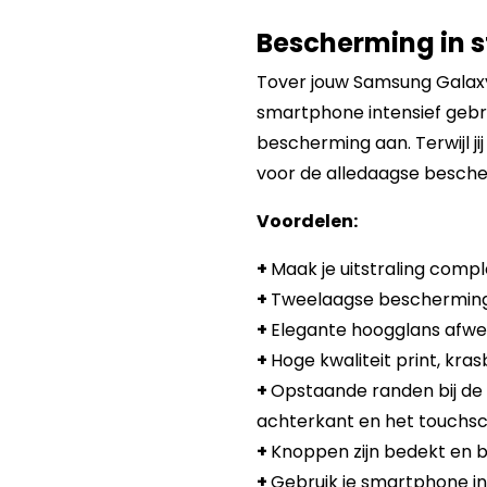
Bescherming in st
Tover jouw Samsung Galaxy 
smartphone intensief gebru
bescherming aan. Terwijl j
voor de alledaagse besche
Voordelen:
+
Maak je uitstraling compl
+
Tweelaagse bescherming:
+
Elegante hoogglans afwer
+
Hoge kwaliteit print, kra
+
Opstaande randen bij de
achterkant en het touchsc
+
Knoppen zijn bedekt en b
+
Gebruik je smartphone in