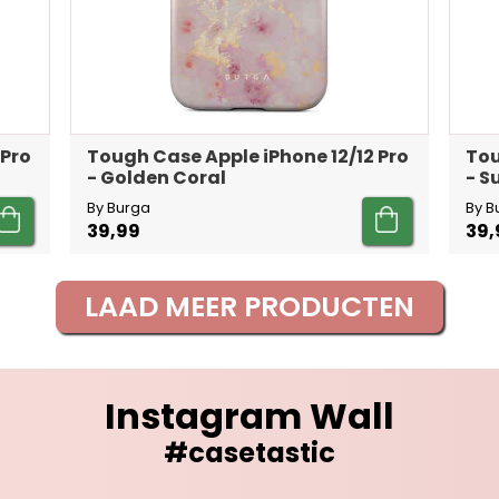
 Pro
Tough Case Apple iPhone 12/12 Pro
Tou
- Golden Coral
- 
By Burga
By B
39,99
39,
LAAD MEER PRODUCTEN
Instagram Wall
#casetastic