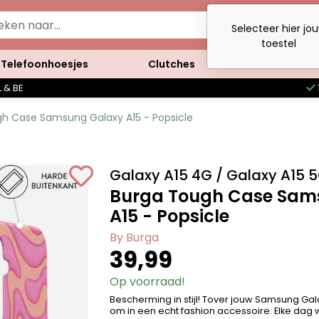
Selecteer hier jo
toestel
Telefoonhoesjes
Clutches
Accessoires
 & BE
h Case Samsung Galaxy A15 - Popsicle
Galaxy A15 4G / Galaxy A15 
Burga Tough Case Sam
A15 - Popsicle
By Burga
39,99
Op voorraad!
Bescherming in stijl! Tover jouw Samsung Gal
om in een echt fashion accessoire. Elke dag