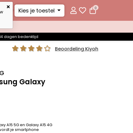
0
Kies je toestel
uw
14 dagen bedenktijd
Beoordeling Kiyoh
5G
sung Galaxy
axy A15 5G en Galaxy A15 4G
 wordt je smartphone