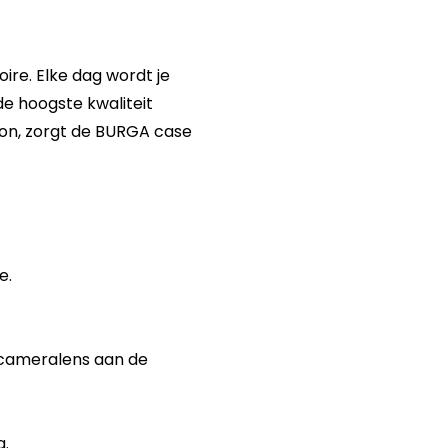
re. Elke dag wordt je
de hoogste kwaliteit
ion, zorgt de BURGA case
e.
 cameralens aan de
g.