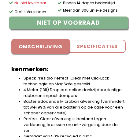
Nu niet leverbaar
Binnen 14 dagen bedenktijd
Meer dan 300 unieke designs
Gratis Verzenden
NIET OP VOORRAAD
SPECIFICATIES
OMSCHRIJVING
kenmerken:
Speck Presidio Perfect-Clear met ClickLock
technologie en MagSafe geschikt
4 Meter (13ft) Drop protection dankzij doorzichtige
rubberen impact dempers
Bacteriedodende Microban afwerking (vermindert
tot wel 99% van alle bacterin op de case voor een
schoner oppervlakte)
Perfect-Clear afwerking is bestand tegen
verkleuring, krasssen en anti-vergeling door de
zon
Gemaakt van 50% recycled plastic