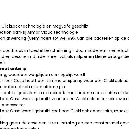
t ClickLock technologie en MagSafe geschikt
ection dankzij Armor Cloud technologie
n afwerking (vermindert tot wel 99% van alle bacteriën op de 
 doorbraak in toestel bescherming - doormiddel van kleine luc
d en beschermd tijdens een val, als miljoenen kleine airbags d
gen
met antislip
eling, waardoor wegglijden onmogelijk wordt
lickLock Case heeft een slimme uitsparing waar een ClickLock ac
n automatisch uitschuifbare pin
is ook te gebruiken in combinatie met andere accessoires die M
ock Case wordt gebruikt zonder een ClickLock accessoire werkt 
 accessoires
Lock Case wordt gebruikt met een ClickLock accessoire, maakt 
!
ing geeft de case een luxe uitstraling en een comfortabel gevo