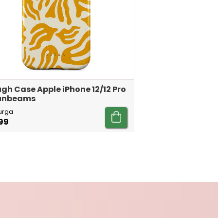
gh Case Apple iPhone 12/12 Pro
Sunbeams
urga
99