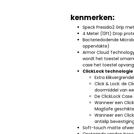
kenmerken:
Speck Presidio2 Grip me
4 Meter (13ft) Drop prot
Bacteriedodende Microba
oppervlakte)
Armor Cloud Technology:
wordt het toestel omarm
case het toestel opvan
ClickLock technologie 
Extra klikvergrend
Click & Lock: de C
doormiddel van ee
De ClickLock Case 
Wanneer een ClickL
MagSafe geschikte
Wanneer een Click
antislip bevestiging
Soft-touch matte afwerk