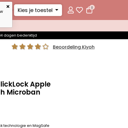
0
Kies je toestel
uw
14 dagen bedenktijd
Beoordeling Kiyoh
ClickLock Apple
ith Microban
ock technologie en MagSafe