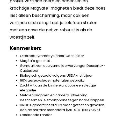
profiel, verfijnde metalen accenten en
krachtige MagSafe-magneten biedt deze hoes
niet alleen bescherming, maar ook een
verfijnde uitstraling. Laat je telefoon stralen
met een case die net zo robuust is als de
woestijn zelf.
Kenmerken:
Otterbox Symmetry Series: Cactusleer
MagSafe geschikt
Gemaakt van duurzame leervervanger Desserto®-
Cactusleer
Biologisch geteeld volgens USDA-richtlijnen
60% gerecyclede materialen gebruikt
Zacht vilt aan de binnenkant voor een vleugje
elegantie
Metalen knoppen en camera-afwerking
beschermen je smartphone tegen harde klappen
DROP+ gecertificeerd: 3x meer getest en gevallen
dan de militaire standaard (MIL-STD-810G 516.6)
Opstaande randen