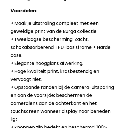
Voordelen:
+
Maak je uitstraling compleet met een
geweldige print van de Burga collectie.
+
Tweelaagse bescherming: Zacht,
schokabsorberend TPU-basisframe + Harde
case.
+
Elegante hoogglans afwerking.
+
Hoge kwaliteit print, krasbestendig en
vervaagt niet.
+
Opstaande randen bij de camera-uitsparing
en aan de voorzijde: beschermen de
cameralens aan de achterkant en het
touchscreen wanneer display naar beneden
ligt
+
Knoppen zijn bedekt en beschermd: 100%