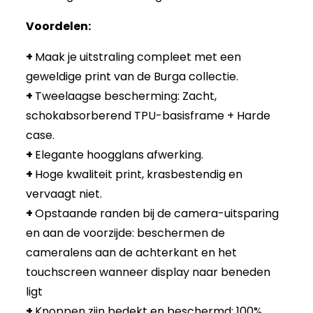
Voordelen:
+
Maak je uitstraling compleet met een
geweldige print van de Burga collectie.
+
Tweelaagse bescherming: Zacht,
schokabsorberend TPU-basisframe + Harde
case.
+
Elegante hoogglans afwerking.
+
Hoge kwaliteit print, krasbestendig en
vervaagt niet.
+
Opstaande randen bij de camera-uitsparing
en aan de voorzijde: beschermen de
cameralens aan de achterkant en het
touchscreen wanneer display naar beneden
ligt
+
Knoppen zijn bedekt en beschermd: 100%