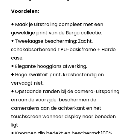
Voordelen:
+
Maak je uitstraling compleet met een
geweldige print van de Burga collectie.
+
Tweelaagse bescherming: Zacht,
schokabsorberend TPU-basisframe + Harde
case.
+
Elegante hoogglans afwerking.
+
Hoge kwaliteit print, krasbestendig en
vervaagt niet.
+
Opstaande randen bij de camera-uitsparing
en aan de voorzijde: beschermen de
cameralens aan de achterkant en het
touchscreen wanneer display naar beneden
ligt
+
Knoppen zijn bedekt en beschermd: 100%