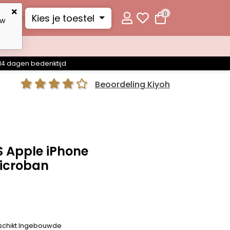
0
Kies je toestel
uw
14 dagen bedenktijd
Beoordeling Kiyoh
S Apple iPhone
Microban
schikt Ingebouwde