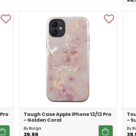
 Pro
Tough Case Apple iPhone 12/12 Pro
Tou
- Golden Coral
- 
By Burga
By B
39,99
39,