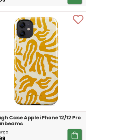
gh Case Apple iPhone 12/12 Pro
Sunbeams
urga
99