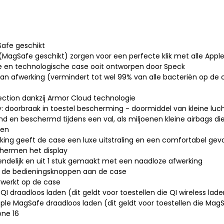
Safe geschikt
agSafe geschikt) zorgen voor een perfecte klik met alle Appl
en technologische case ooit ontworpen door Speck
n afwerking (vermindert tot wel 99% van alle bacteriën op de 
ection dankzij Armor Cloud technologie
 doorbraak in toestel bescherming - doormiddel van kleine luc
d en beschermd tijdens een val, als miljoenen kleine airbags d
gen
ing geeft de case een luxe uitstraling en een comfortabel gevo
hermen het display
iendelijk en uit 1 stuk gemaakt met een naadloze afwerking
 de bedieningsknoppen aan de case
rwerkt op de case
 QI draadloos laden (dit geldt voor toestellen die QI wireless la
le MagSafe draadloos laden (dit geldt voor toestellen die Ma
one 16