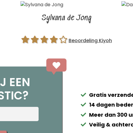
Sylvana de Jong
Beoordeling Kiyoh
J EEN
STIC?
Gratis verzende
14 dagen beden
Meer dan 300 u
Veilig & achter