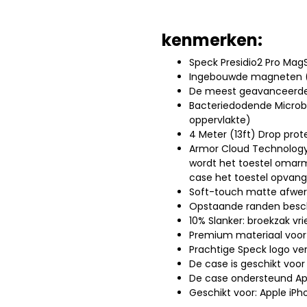
kenmerken:
Speck Presidio2 Pro Mag
Ingebouwde magneten (M
De meest geavanceerde 
Bacteriedodende Microba
oppervlakte)
4 Meter (13ft) Drop prot
Armor Cloud Technology:
wordt het toestel omarm
case het toestel opvan
Soft-touch matte afwerk
Opstaande randen besc
10% Slanker: broekzak vr
Premium materiaal voor
Prachtige Speck logo ve
De case is geschikt voor
De case ondersteund App
Geschikt voor: Apple iPh